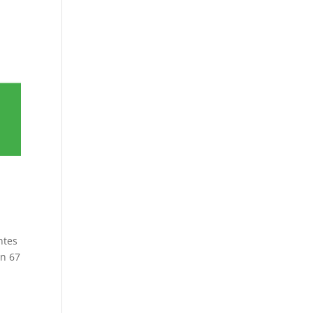
ntes
on 67