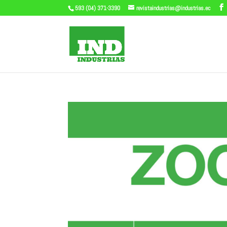
593 (04) 371-3390
revistaindustrias@industrias.ec