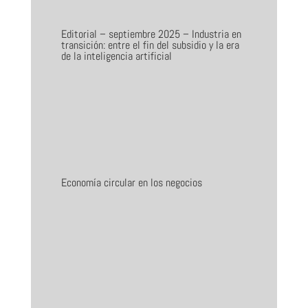
Editorial – septiembre 2025 – Industria en
transición: entre el fin del subsidio y la era
de la inteligencia artificial
Economía circular en los negocios