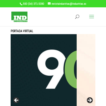
593 (04) 371-3390
revistaindustrias@industrias.ec
PORTADA VIRTUAL