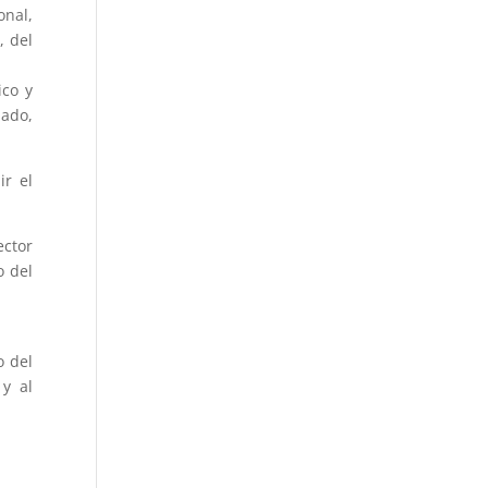
onal,
, del
ico y
ado,
ir el
ector
o del
o del
 y al