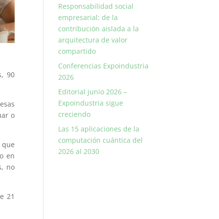
Responsabilidad social
empresarial: de la
contribución aislada a la
arquitectura de valor
compartido
Conferencias Expoindustria
s, 90
2026
Editorial junio 2026 –
Expoindustria sigue
esas
creciendo
uar o
Las 15 aplicaciones de la
computación cuántica del
n que
2026 al 2030
vo en
s, no
de 21