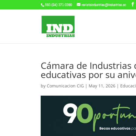
593 (04) 371-3390
revistaindustrias@industrias.ec
Cámara de Industrias 
educativas por su aniv
by
Comunicacion CIG
|
May 11, 2026
|
Educac