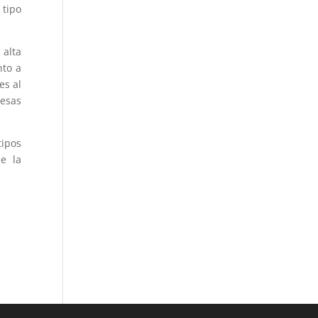
 tipo
 alta
nto a
es al
resas
tipos
e la