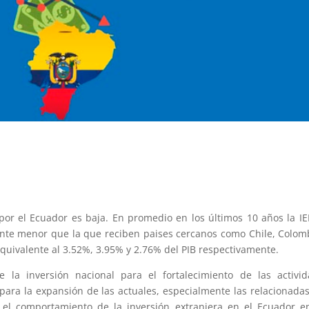
 por el Ecuador es baja
. En promedio
en los últimos 10 años la I
ente menor que la que reciben paises cercanos como Chile, Colom
quivalente al 3.52%, 3.95% y 2.76% del PIB respectivamente.
a inversión nacional para el fortalecimiento de las activid
para la expansión de las actuales, especialmente las relacionada
sa el comportamiento de la inversión extranjera en el Ecuador e