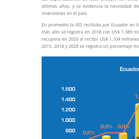
últimos años, y se evidencia la necesidad d
inversiones en el país.
En promedio la IED recibida por Ecuador en l
más alto se registra en 2018 con US$ 1,389 mi
recupera en 2020 al recibir US$ 1,104 millones
2015, 2018 y 2020 se registra un porcentaje m