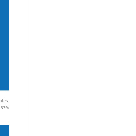
ales.
ó 33%