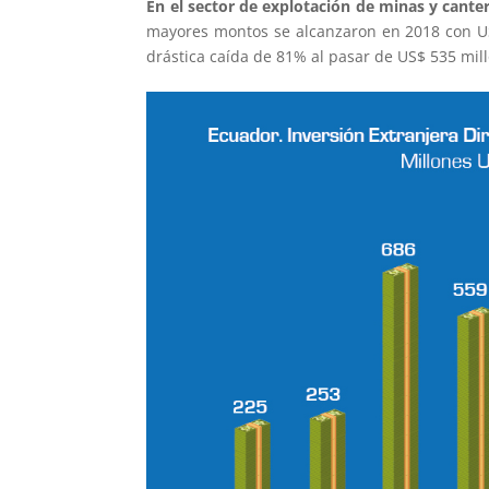
En el sector de explotación de minas y cante
mayores montos se alcanzaron en 2018 con US
drástica caída de 81% al pasar de US$ 535 mill