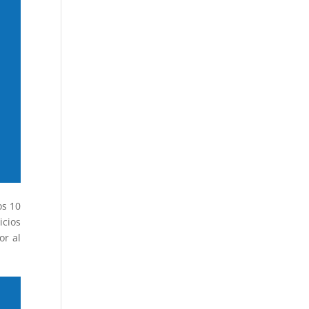
os 10
icios
or al