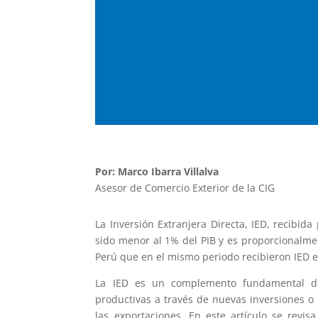
Por: Marco Ibarra Villalva
Asesor de Comercio Exterior de la CIG
La Inversión Extranjera Directa, IED, recibida
sido menor al 1% del PIB y es proporcionalm
Perú que en
el mismo periodo recibieron IED e
La IED es un complemento fundamental de l
productivas a través de nuevas inversiones o 
las exportaciones. En este artículo se revi