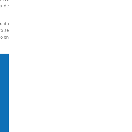
ma de
monto
go se
lo en