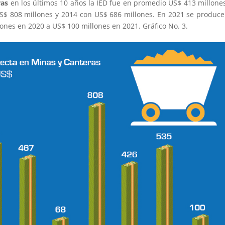
ras
en los últimos 10 años la IED fue en promedio US$ 413 millones
$ 808 millones y 2014 con US$ 686 millones. En 2021 se produc
ones en 2020 a US$ 100 millones en 2021. Gráfico No. 3.