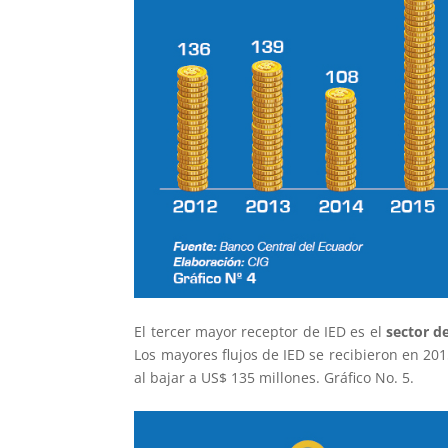
El tercer mayor receptor de IED es el
sector d
Los mayores flujos de IED se recibieron en 20
al bajar a US$ 135 millones. Gráfico No. 5.