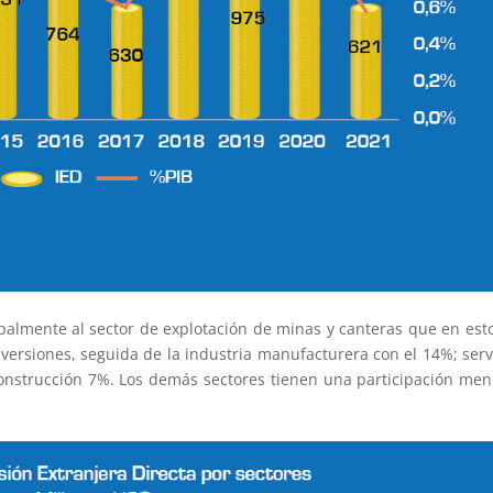
ipalmente al sector de explotación de minas y canteras que en est
versiones, seguida de la industria manufacturera con el 14%; serv
nstrucción 7%. Los demás sectores tienen una participación men