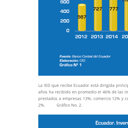
La IED que recibe Ecuador está dirigida princ
años ha recibido en promedio el 46% de las in
prestados a empresas 13%; comercio 12% y co
2%. Gráfico No. 2.