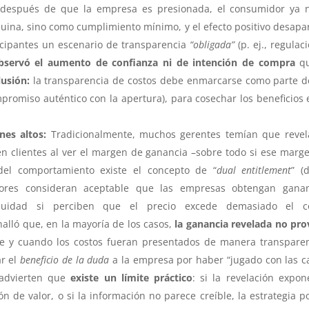
 después de que la empresa es presionada, el consumidor ya 
uina, sino como cumplimiento mínimo, y el efecto positivo desapa
ticipantes un escenario de transparencia
“obligada”
(p. ej., regulac
bservó el aumento de confianza ni de intención de compra
qu
usión:
la transparencia de costos debe enmarcarse como parte d
mpromiso auténtico con la apertura), para cosechar los beneficios 
es altos:
Tradicionalmente, muchos gerentes temían que revel
en clientes al ver el margen de ganancia –sobre todo si ese marg
el comportamiento existe el concepto de “
dual entitlement
” (
ores consideran aceptable que las empresas obtengan ganan
uidad si perciben que el precio excede demasiado el co
alló que, en la mayoría de los casos,
la ganancia revelada no pr
re y cuando los costos fueran presentados de manera transpare
r el
beneficio de la duda
a la empresa por haber “jugado con las c
 advierten que
existe un límite práctico
: si la revelación expo
ón de valor, o si la información no parece creíble, la estrategia p