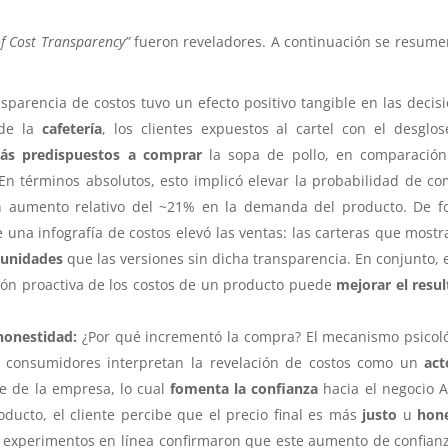
 of Cost Transparency”
fueron reveladores. A continuación se resume
sparencia de costos tuvo un efecto positivo tangible en las decis
 de la
cafetería
, los clientes expuestos al cartel con el desglo
ás predispuestos a comprar
la sopa de pollo, en comparación
 En términos absolutos, esto implicó elevar la probabilidad de c
n aumento relativo del ~21% en la demanda del producto. De 
 una infografía de costos elevó las ventas: las carteras que most
unidades
que las versiones sin dicha transparencia. En conjunto, 
ión proactiva de los costos de un producto puede
mejorar el resu
honestidad:
¿Por qué incrementó la compra? El mecanismo psicol
s consumidores interpretan la revelación de costos como un
act
 de la empresa, lo cual
fomenta la confianza
hacia el negocio A
ducto, el cliente percibe que el precio final es más
justo
u
hon
s experimentos en línea confirmaron que este aumento de confian