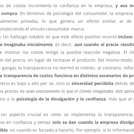
ncia de costos incrementa la confianza en la empresa,
y esa m
e compra
. En términos de psicología del consumidor, la empresa
rmalmente privada), lo que genera un efecto similar al de
ortaleciendo el vínculo consumidor-marca.
:
Un hallazgo notable es que este efecto positivo ocurrió
incluso 
te imaginaba inicialmente
. Es decir,
aun cuando el precio result
e mostrar los costos mitigó la posible reacción negativa. El cl
zón del precio, en lugar de rechazar el producto. Del mismo modo, 
ganga), la transparencia no mermó el interés; al contrario, refor
la transparencia de costos funciona en distintos escenarios de pr
recio es bajo o alto per se, sino la
sinceridad percibida
detrás de
os precios no sean exactamente lo que el cliente imaginaba, éste aprec
rno a la
psicología de la divulgación y la confianza
, más que al 
Un aspecto crucial es
cómo
se implementa la transparencia.
ios en confianza y ventas
solo se dan cuando la empresa divulg
íble
, no cuando es forzada a hacerlo. Por ejemplo, si la informaci