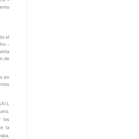
ento
do el
ohn –
vista
ón de
os en
ntos
UU.),
iano.
 los
e la
sopa,