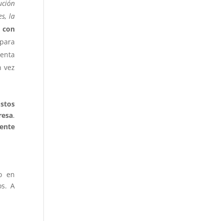
ución
s, la
 con
 para
ienta
n vez
ostos
resa
.
rente
to en
os. A