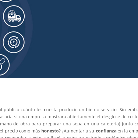
l público cuánto les cuesta producir un bien o servicio. Sin emb
asaría si una empresa mostrara abiertamente el desglose de cost
y mano de obra para preparar una sopa en una cafetería) junto c
s el precio como más
honesto
? ¿Aumentaría su
confianza
en la emp
ra responder a esto, se llevó a cabo un estudio académico pion