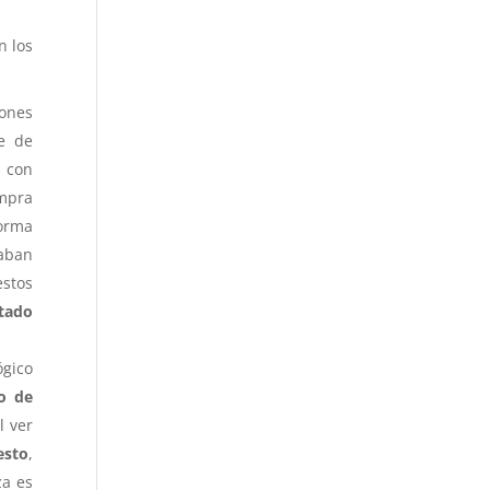
n los
iones
se de
 con
ompra
forma
raban
estos
ltado
ógico
o de
l ver
esto
,
za es