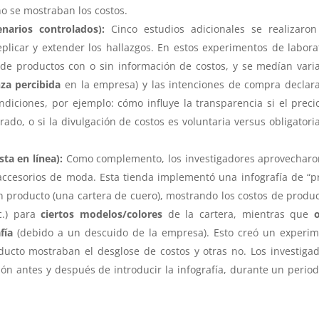
o se mostraban los costos.
narios controlados):
Cinco estudios adicionales se realizaron
plicar y extender los hallazgos. En estos experimentos de labora
s de productos con o sin información de costos, y se medían vari
za percibida
en la empresa) y las intenciones de compra declar
diciones, por ejemplo: cómo influye la transparencia si el preci
ado, o si la divulgación de costos es voluntaria versus obligatori
ta en línea):
Como complemento, los investigadores aprovechar
 accesorios de moda. Esta tienda implementó una infografía de “p
n producto (una cartera de cuero), mostrando los costos de produ
c.) para
ciertos modelos/colores
de la cartera, mientras que
fía
(debido a un descuido de la empresa). Esto creó un experi
oducto mostraban el desglose de costos y otras no. Los investiga
ón antes y después de introducir la infografía, durante un perio