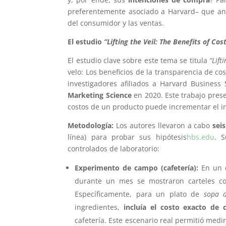
preferentemente asociado a Harvard– que an
del consumidor y las ventas.
El estudio
“Lifting the Veil: The Benefits of Co
El estudio clave sobre este tema se titula
“Lift
velo: Los beneficios de la transparencia de co
investigadores afiliados a Harvard Business
Marketing Science
en 2020. Este trabajo pres
costos de un producto puede incrementar el i
Metodología:
Los autores llevaron a cabo
sei
línea) para probar sus hipótesis
hbs.edu
. 
controlados de laboratorio:
Experimento de campo (cafetería):
En un c
durante un mes se mostraron carteles con
Específicamente, para un plato de
sopa d
ingredientes,
incluía el costo exacto de
cafetería. Este escenario real permitió medir