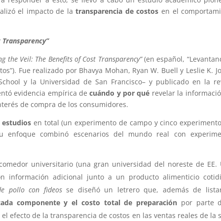
alizó el impacto de la
transparencia de costos
en el comportami
st Transparency”
ing the Veil: The Benefits of Cost Transparency”
(en español, “Levantan
stos”). Fue realizado por Bhavya Mohan, Ryan W. Buell y Leslie K. J
 School y la Universidad de San Francisco– y publicado en la re
entó evidencia empírica de
cuándo y por qué
revelar la informaci
nterés de compra de los consumidores.
s estudios
en total (un experimento de campo y cinco experiment
Su enfoque combinó escenarios del mundo real con experime
omedor universitario (una gran universidad del noreste de EE. 
 información adicional junto a un producto alimenticio cotid
e pollo con fideos
se diseñó un letrero que, además de listar
 cada componente y el costo total de preparación
por parte d
 el efecto de la transparencia de costos en las ventas reales de la 