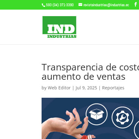
593 (04) 371-3390
revistaindustrias@industrias.ec
Transparencia de cost
aumento de ventas
by
Web Editor
|
Jul 9, 2025
|
Reportajes