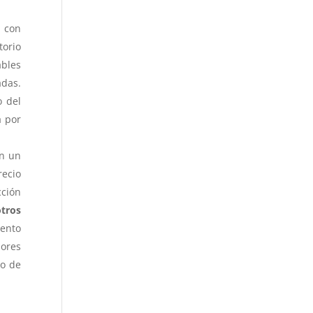
 con
torio
ables
adas.
o del
a por
on un
recio
cción
otros
mento
dores
do de