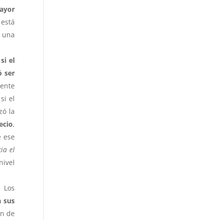
ayor
 está
 una
si el
ó ser
iente
si el
zó la
ecio
,
 ese
ia el
nivel
 Los
a sus
ón de