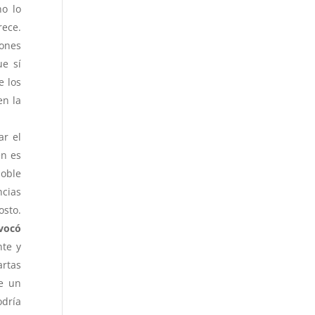
no lo
rece.
iones
e sí
e los
en la
ar el
en es
doble
cias
sto.
ovocó
nte y
artas
ne un
odría