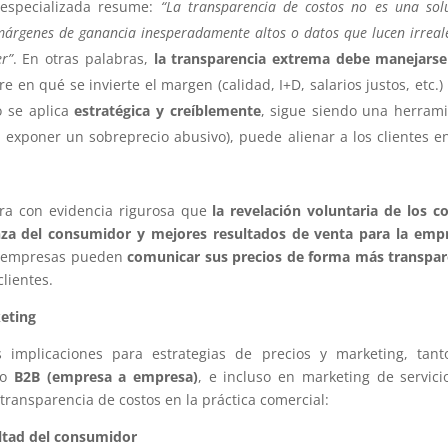
 especializada resume:
“La transparencia de costos no es una sol
 márgenes de ganancia inesperadamente altos o datos que lucen irreale
r”
. En otras palabras,
la transparencia extrema debe manejarse
 en qué se invierte el margen (calidad, I+D, salarios justos, etc.)
o se aplica
estratégica y creíblemente
, sigue siendo una herram
exponer un sobreprecio abusivo), puede alienar a los clientes e
a con evidencia rigurosa que
la revelación voluntaria de los c
nza del consumidor y mejores resultados de venta para la emp
s empresas pueden
comunicar sus precios de forma más transpa
clientes.
keting
s implicaciones para estrategias de precios y marketing, tan
mo
B2B (empresa a empresa)
, e incluso en marketing de servici
 transparencia de costos en la práctica comercial:
ltad del consumidor