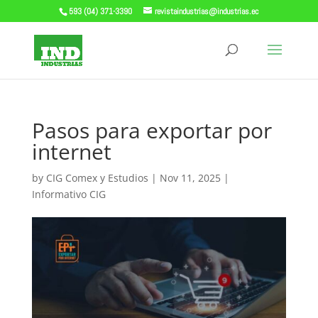
593 (04) 371-3390
revistaindustrias@industrias.ec
Pasos para exportar por
internet
by
CIG Comex y Estudios
|
Nov 11, 2025
|
Informativo CIG