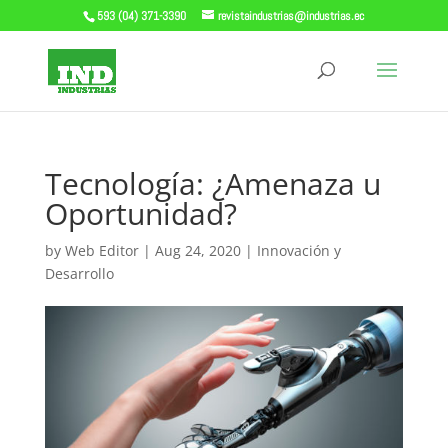
593 (04) 371-3390
revistaindustrias@industrias.ec
Tecnología: ¿Amenaza u
Oportunidad?
by
Web Editor
|
Aug 24, 2020
|
Innovación y
Desarrollo