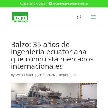
593 (04) 371-3390
revistaindustrias@industrias.ec
Balzo: 35 años de
ingeniería ecuatoriana
que conquista mercados
internacionales
by
Web Editor
|
Jan 9, 2026
|
Reportajes