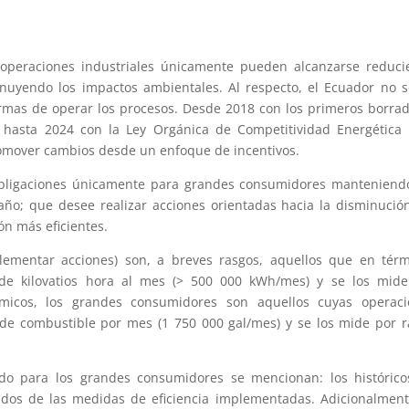
s operaciones industriales únicamente pueden alcanzarse reduc
nuyendo los impactos ambientales. Al respecto, el Ecuador no 
mas de operar los procesos. Desde 2018 con los primeros borra
, hasta 2024 con la Ley Orgánica de Competitividad Energética
romover cambios desde un enfoque de incentivos.
obligaciones únicamente para grandes consumidores manteniend
año; que desee realizar acciones orientadas hacia la disminució
n más eficientes.
lementar acciones) son, a breves rasgos, aquellos que en tér
de kilovatios hora al mes (> 500 000 kWh/mes) y se los mide
rmicos, los grandes consumidores son aquellos cuyas operaci
e combustible por mes (1 750 000 gal/mes) y se los mide por 
ido para los grandes consumidores se mencionan: los históric
ados de las medidas de eficiencia implementadas. Adicionalment