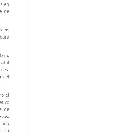
as en
te de
s los
 para
aro,
vital
ores.
quel
ro el
etivo
e de
esos,
piada
e su