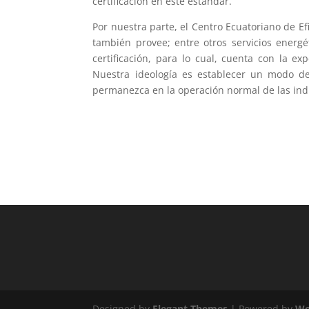
certificación en este estándar.
Por nuestra parte, el Centro Ecuatoriano de Ef
también provee; entre otros servicios energ
certificación, para lo cual, cuenta con la ex
Nuestra ideología es establecer un modo de
permanezca en la operación normal de las ind
Designed by
Elegant Themes
| Powered by
Wo