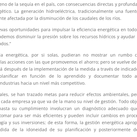
meno de la sequía en el país, con consecuencias directas y profund
gético. La generación hidroeléctrica, tradicionalmente una fuen
nte afectada por la disminución de los caudales de los ríos.
vas oportunidades para impulsar la eficiencia energética en todo
odemos disminuir la presión sobre los recursos hídricos y ayudar
odos.”
a energética, por si solas, pudieran no mostrar un rumbo cl
 las acciones con las que promovemos el ahorro; pero se vuelve de 
á después de la implementación de la medida a través de indicad
 planificar en función de lo aprendido y documentar todo a
industrias hacia un nivel más competitivo.
bales, se han trazado metas para reducir efectos ambientales, pe
 cada empresa ya que va de la mano su nivel de gestión. Todo obj
 hasta su cumplimiento involucran un diagnóstico adecuado qu
tomar para ser más eficientes y pueden incluir cambios en proc
gía y sus inversiones; de esta forma, la gestión energética apro
ida de la idoneidad de su planificación y posteriormente d