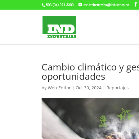
593 (04) 371-3390
revistaindustrias@industrias.ec
Cambio climático y ges
oportunidades
by
Web Editor
|
Oct 30, 2024
|
Reportajes