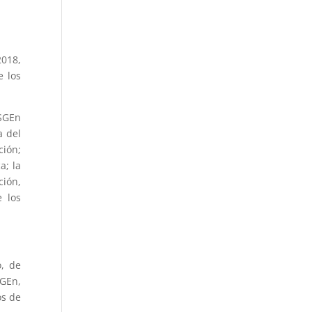
2018,
e los
 SGEn
a del
ción;
a; la
ción,
e los
, de
SGEn,
os de