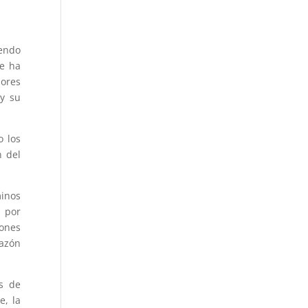
iendo
se ha
dores
 y su
o los
n del
minos
 por
ones
razón
os de
e, la