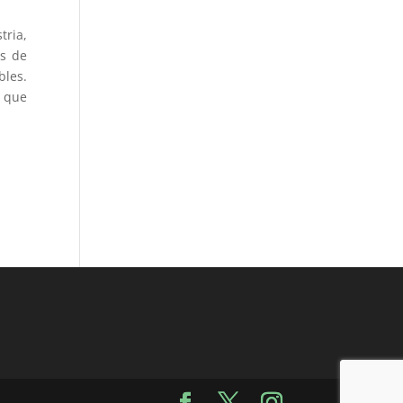
tria,
es de
bles.
, que