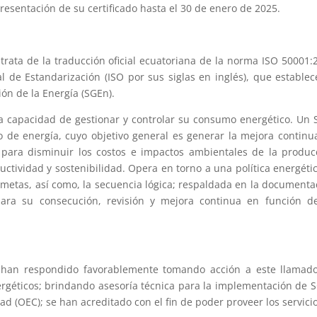
esentación de su certificado hasta el 30 de enero de 2025.
rata de la traducción oficial ecuatoriana de la norma ISO 50001:
l de Estandarización (ISO por sus siglas en inglés), que establec
ón de la Energía (SGEn).
 capacidad de gestionar y controlar su consumo energético. Un
 de energía, cuyo objetivo general es generar la mejora continu
para disminuir los costos e impactos ambientales de la produc
tividad y sostenibilidad. Opera en torno a una política energétic
y metas, así como, la secuencia lógica; respaldada en la documenta
para su consecución, revisión y mejora continua en función d
 han respondido favorablemente tomando acción a este llamado
ergéticos; brindando asesoría técnica para la implementación de 
d (OEC); se han acreditado con el fin de poder proveer los servici