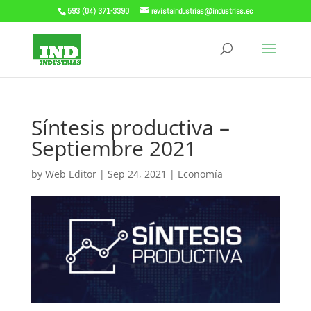
593 (04) 371-3390
revistaindustrias@industrias.ec
Síntesis productiva –
Septiembre 2021
by
Web Editor
|
Sep 24, 2021
|
Economía